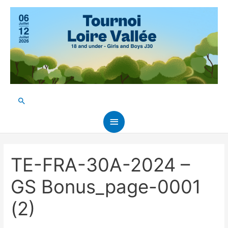
Aller
au
contenu
Rechercher
Menu
principal
TE-FRA-30A-2024 –
GS Bonus_page-0001
(2)