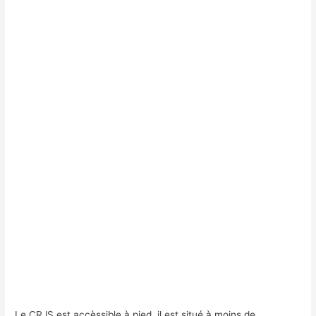
Le CRJS est accèssible à pied, il est situé à moins de