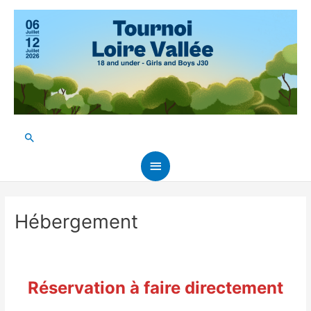
Aller
au
contenu
Rechercher
Menu
principal
Hébergement
Réservation à faire directement