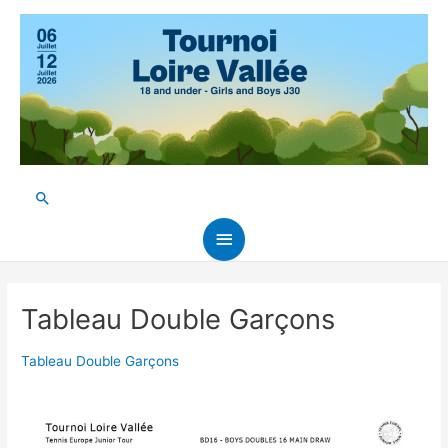
Aller
au
contenu
Rechercher
Menu
principal
Tableau Double Garçons
Tableau Double Garçons