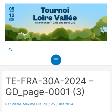
Aller
au
contenu
Rechercher
Menu
principal
TE-FRA-30A-2024 –
GD_page-0001 (3)
Par
Pierre-Maxime Claude
/
25 juillet 2024