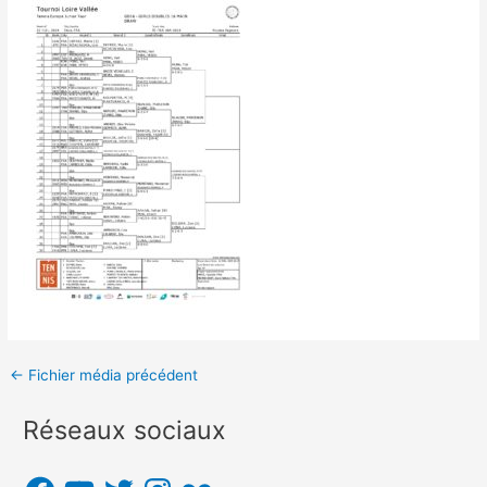
Navigation
←
Fichier média précédent
des
Réseaux sociaux
articles
F
Y
T
I
F