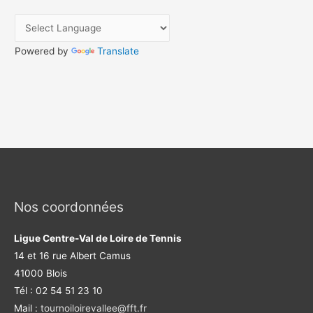
o
b
e
g
r
o
e
r
r
k
a
m
Powered by
Translate
Nos coordonnées
Ligue Centre-Val de Loire de Tennis
14 et 16 rue Albert Camus
41000 Blois
Tél : 02 54 51 23 10
Mail :
tournoiloirevallee@fft.fr