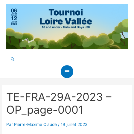
Aller
au
contenu
Rechercher
Menu
principal
TE-FRA-29A-2023 –
OP_page-0001
Par
Pierre-Maxime Claude
/
19 juillet 2023