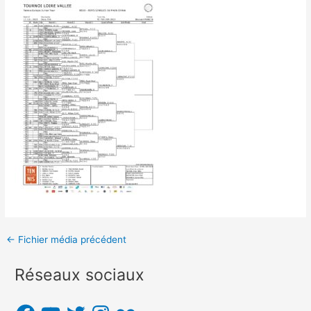
Navigation
←
Fichier média précédent
des
Réseaux sociaux
articles
F
Y
T
I
F