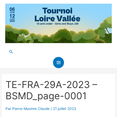
Aller
au
contenu
Rechercher
Menu
principal
TE-FRA-29A-2023 –
BSMD_page-0001
Par
Pierre-Maxime Claude
/
21 juillet 2023