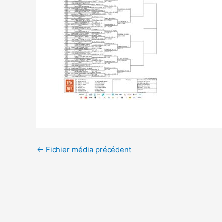
Navigation
←
Fichier média précédent
des
articles