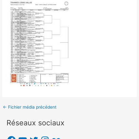
Navigation
←
Fichier média précédent
des
Réseaux sociaux
articles
F
Y
T
I
F