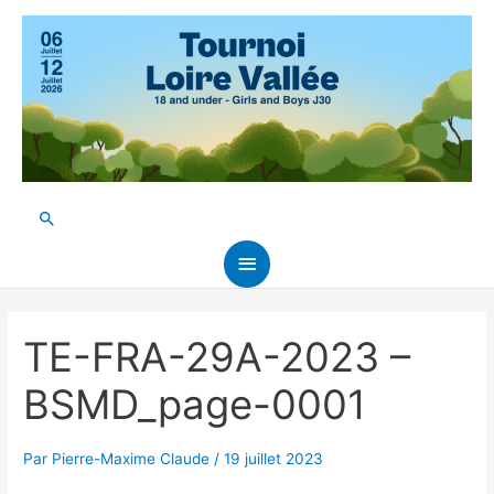
Aller
au
contenu
Rechercher
Menu
principal
TE-FRA-29A-2023 –
BSMD_page-0001
Par
Pierre-Maxime Claude
/
19 juillet 2023