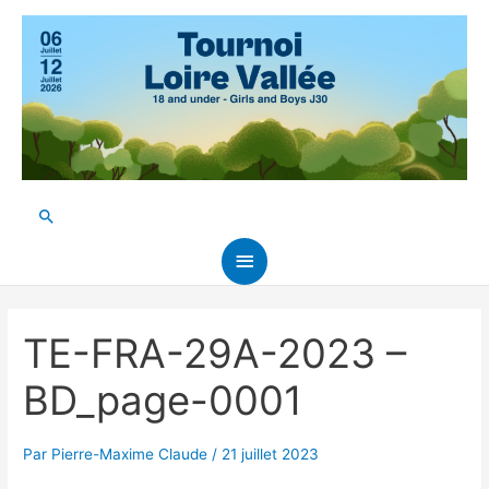
Aller
au
contenu
Rechercher
Menu
principal
TE-FRA-29A-2023 –
BD_page-0001
Par
Pierre-Maxime Claude
/
21 juillet 2023