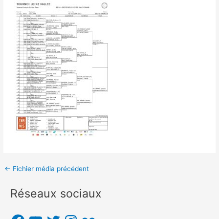
Navigation
←
Fichier média précédent
des
Réseaux sociaux
articles
F
Y
T
I
F