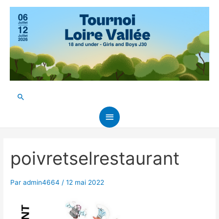
Aller
au
contenu
Rechercher
Menu
principal
poivretselrestaurant
Par
admin4664
/
12 mai 2022