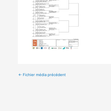
Navigation
←
Fichier média précédent
des
articles