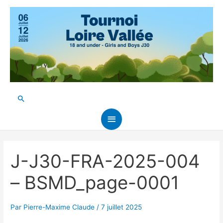
Aller
au
contenu
Rechercher
Menu
principal
J-J30-FRA-2025-004
– BSMD_page-0001
Par
Pierre-Maxime Claude
/
7 juillet 2025