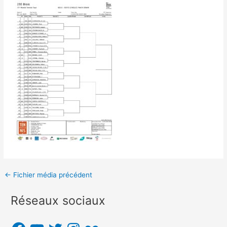
Navigation
←
Fichier média précédent
des
Réseaux sociaux
articles
F
Y
T
I
F