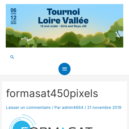
Aller
au
contenu
Rechercher
Menu
principal
formasat450pixels
Laisser un commentaire
/ Par
admin4664
/
21 novembre 2019