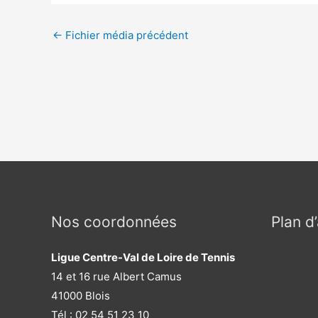
Navigation
←
Fichier média précédent
des
articles
Nos coordonnées
Plan d
Ligue Centre-Val de Loire de Tennis
14 et 16 rue Albert Camus
41000 Blois
Tél : 02 54 51 23 10