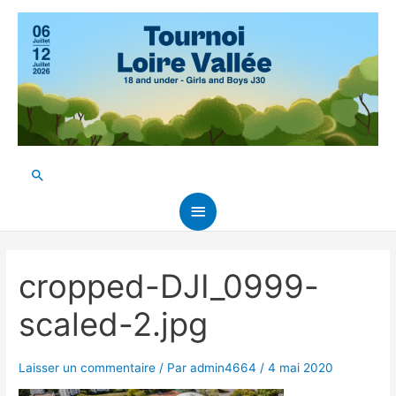
Aller
au
contenu
Rechercher
Menu
principal
cropped-DJI_0999-
scaled-2.jpg
Laisser un commentaire
/ Par
admin4664
/
4 mai 2020