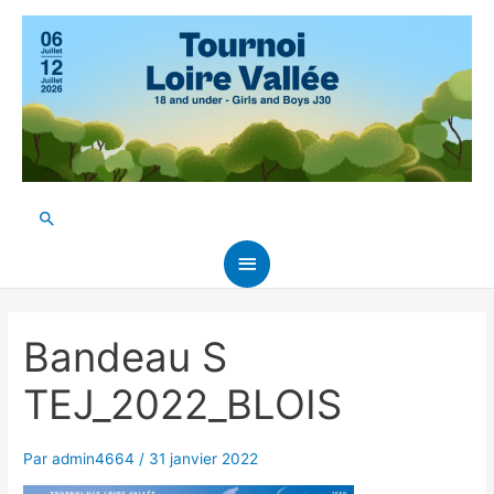
Aller
au
contenu
Rechercher
Menu
principal
Bandeau S
TEJ_2022_BLOIS
Par
admin4664
/
31 janvier 2022