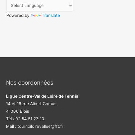
o
e
r
r
k
a
m
Powered by
Translate
Nos coordonnées
Ligue Centre-Val de Loire de Tennis
14 et 16 rue Albert Camus
41000 Blois
Tél : 02 54 51 23 10
Mail :
tournoiloirevallee@fft.fr