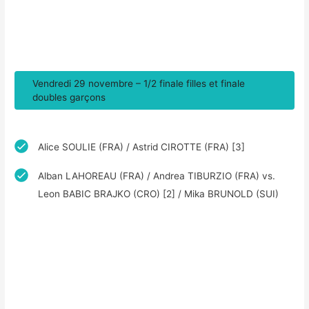
Vendredi 29 novembre – 1/2 finale filles et finale
doubles garçons
Alice SOULIE (FRA) / Astrid CIROTTE (FRA) [3]
Alban LAHOREAU (FRA) / Andrea TIBURZIO (FRA) vs.
Leon BABIC BRAJKO (CRO) [2] / Mika BRUNOLD (SUI)