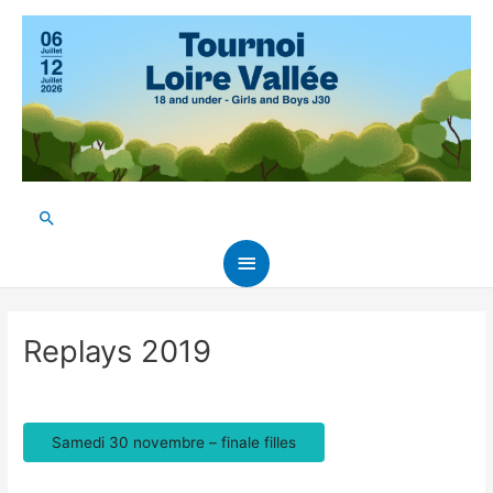
Aller
au
contenu
Rechercher
Menu
principal
Replays 2019
Samedi 30 novembre – finale filles