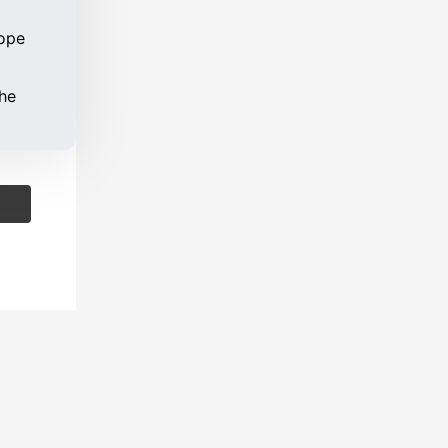
rope
the